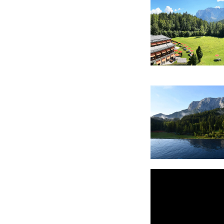
vergröß
vergröß